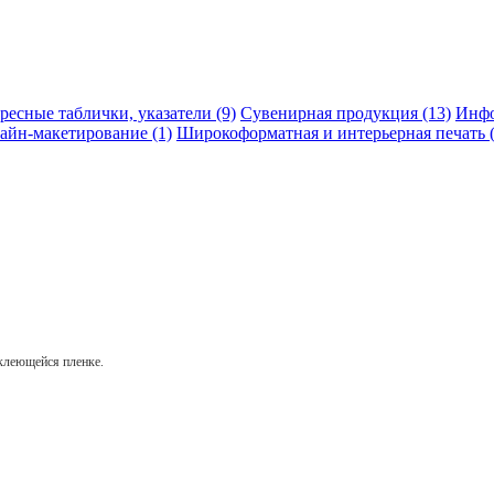
ресные таблички, указатели (9)
Сувенирная продукция (13)
Инфо
айн-макетирование (1)
Широкоформатная и интерьерная печать (
оклеющейся пленке.