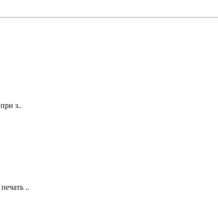
при з..
печать ..