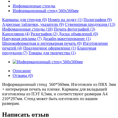
Инфомационые стенды
Информационный стенд 560х560мм
Карманы для стендов (0)
Номер на лодку (1)
Полиграфия (9)
Адресные таблички, указатели (9)
Сувенирная продукция (13)
Инфомационые стенды (18)
Печать фотографий (3)
Канцелярия (4)
Ризография (2)
Доски объявлений (0)
Наружная реклама (7)
Дизайн-макетирование (1)
Широкоформатная и интерьерная печать (0)
Изготовление
печатей (4)
Праздничное оформление (1)
Бланочная
продукция (7)
Товары для творчества (1)
Описание
Отзывы (0)
Информационный стенд 560*560мм. Изготовлен из ПВХ 3мм
+ интерьерная печать на пленке. Карманы для вкладышей
изготовлены из ПЭТ 0,5мм, и соответствуют размерам А4
210*297мм. Стенд может быть изготовлен по вашим
размерам.
Написать отзыв