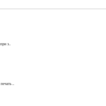
при з..
печать ..