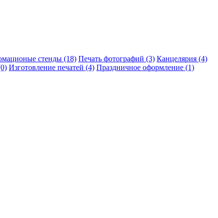
мационые стенды (18)
Печать фотографий (3)
Канцелярия (4)
0)
Изготовление печатей (4)
Праздничное оформление (1)