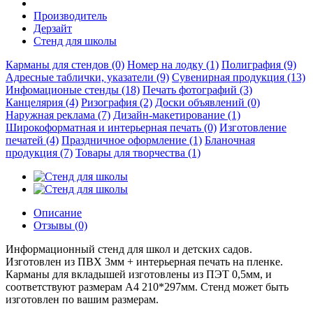
Производитель
Дерзайт
Стенд для школы
Карманы для стендов (0)
Номер на лодку (1)
Полиграфия (9)
Адресные таблички, указатели (9)
Сувенирная продукция (13)
Инфомационые стенды (18)
Печать фотографий (3)
Канцелярия (4)
Ризография (2)
Доски объявлений (0)
Наружная реклама (7)
Дизайн-макетирование (1)
Широкоформатная и интерьерная печать (0)
Изготовление
печатей (4)
Праздничное оформление (1)
Бланочная
продукция (7)
Товары для творчества (1)
Описание
Отзывы (0)
Информационный стенд для школ и детских садов.
Изготовлен из ПВХ 3мм + интерьерная печать на пленке.
Карманы для вкладышей изготовлены из ПЭТ 0,5мм, и
соответствуют размерам А4 210*297мм. Стенд может быть
изготовлен по вашим размерам.